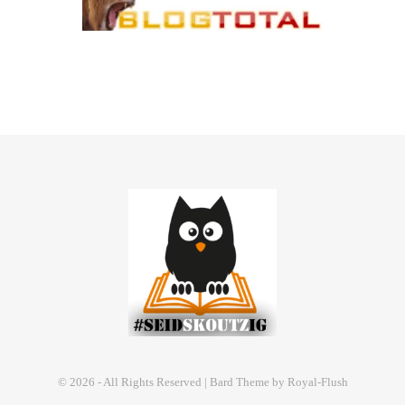
© 2026 - All Rights Reserved | Bard Theme by Royal-Flush