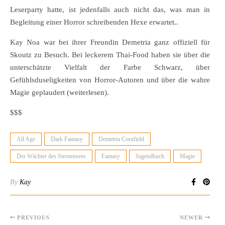
Leserparty hatte, ist jedenfalls auch nicht das, was man in
Begleitung einer Horror schreibenden Hexe erwartet..
Kay Noa war bei ihrer Freundin Demetria ganz offiziell für
Skoutz zu Besuch. Bei leckerem Thai-Food haben sie über die
unterschätzte Vielfalt der Farbe Schwarz, über
Gefühlsduseligkeiten von Horror-Autoren und über die wahre
Magie geplaudert (weiterlesen).
$$$
All Age
Dark Fantasy
Demetria Cornfield
Der Wächter des Sternensees
Fantasy
Jugendbuch
Magie
By
Kay
PREVIOUS
NEWER