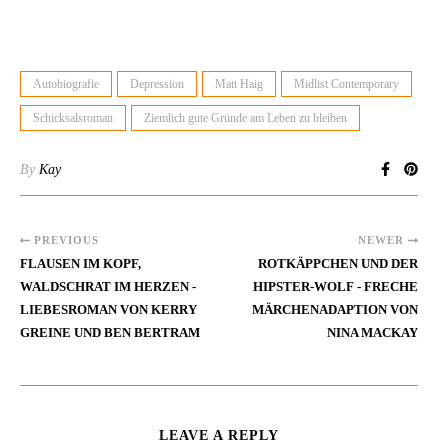
Autobiografie
Depression
Matt Haig
Midlist Contemporary
Schicksalsroman
Ziemlich gute Gründe am Leben zu bleiben
By
Kay
PREVIOUS
NEWER
FLAUSEN IM KOPF,
ROTKÄPPCHEN UND DER
WALDSCHRAT IM HERZEN -
HIPSTER-WOLF - FRECHE
LIEBESROMAN VON KERRY
MÄRCHENADAPTION VON
GREINE UND BEN BERTRAM
NINA MACKAY
LEAVE A REPLY