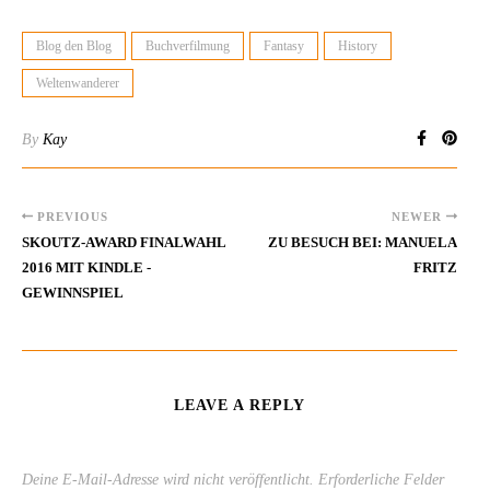
Blog den Blog
Buchverfilmung
Fantasy
History
Weltenwanderer
By
Kay
PREVIOUS
NEWER
SKOUTZ-AWARD FINALWAHL
ZU BESUCH BEI: MANUELA
2016 MIT KINDLE -
FRITZ
GEWINNSPIEL
LEAVE A REPLY
Deine E-Mail-Adresse wird nicht veröffentlicht.
Erforderliche Felder